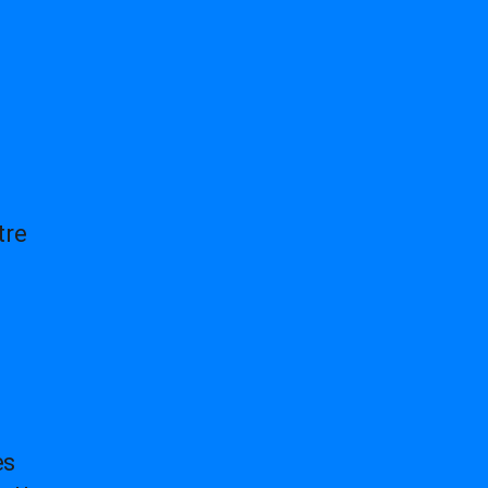
tre
es