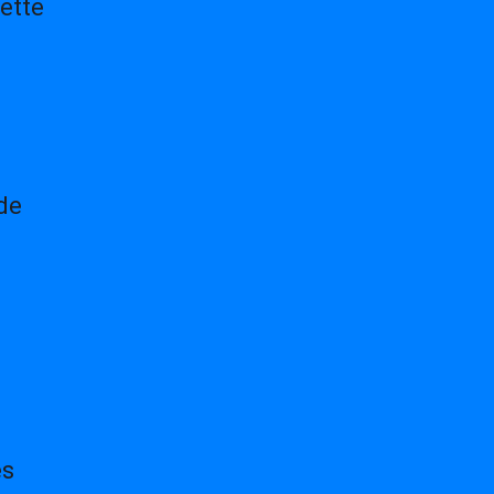
Cette
 de
es